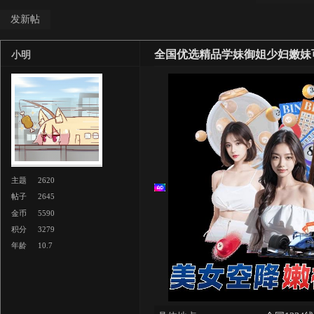
发新帖
全国优选精品学妹御姐少妇嫩妹
小明
主题
2620
帖子
2645
金币
5590
积分
3279
年龄
10.7