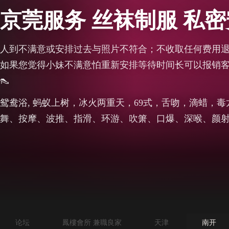
京莞服务 丝袜制服 私
人到不满意或安排过去与照片不符合；不收取任何费用
如果您觉得小妹不满意怕重新安排等待时间长可以报销客户
👠
鸳鸯浴, 蚂蚁上树，冰火两重天，69式，舌吻，滴蜡，
舞、按摩、波推、指滑、环游、吹箫、口爆、深喉、颜
论坛
鳳樓會所 兼職良家
天津
南开