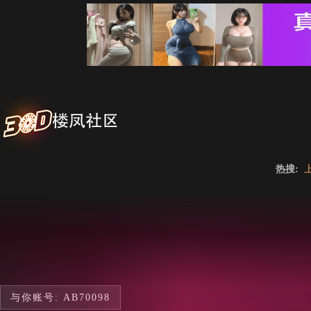
热搜:
与你账号: AB70098