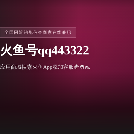
全国附近约炮信誉商家在线兼职
火鱼号qq443322
应用商城搜索火鱼App添加客服🍇👅👠