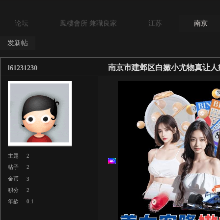
论坛
鳳樓會所 兼職良家
江苏
南京
发新帖
南京市建邺区白嫩小尤物真让人
l61231230
主题
2
帖子
2
金币
3
积分
2
年龄
0.1