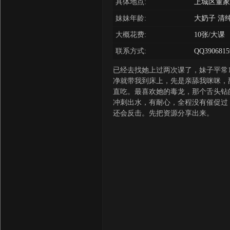
具体地点:
上城区董家
妹妹年龄:
大奶子 清
大概花费:
10张/大课
联系方式:
QQ3906815
已经去找她上过两次课了，妹子平常1
净就带我到床上，先是亲舔我咪咪，
直吃。最喜欢她的毒龙，那个舌头钻
冲刺出水，有耐心，全程没有催促过
还会反击。先把资源分享出来。