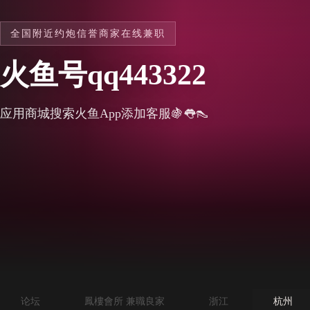
全国附近约炮信誉商家在线兼职
火鱼号qq443322
应用商城搜索火鱼App添加客服🍇👅👠
论坛
鳳樓會所 兼職良家
浙江
杭州