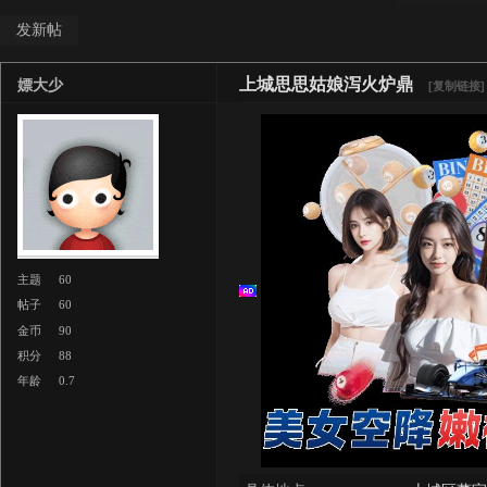
发新帖
上城思思姑娘泻火炉鼎
嫖大少
[复制链接]
主题
60
帖子
60
金币
90
积分
88
年龄
0.7