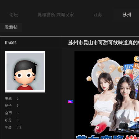
论坛
鳳樓會所 兼職良家
江苏
苏州
发新帖
苏州市昆山市可甜可欲味道真的
llh665
主题
6
帖子
6
金币
6
积分
8
年龄
0.2