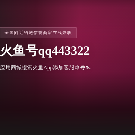
全国附近约炮信誉商家在线兼职
火鱼号qq443322
应用商城搜索火鱼App添加客服🍇👅👠