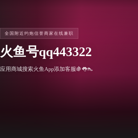
全国附近约炮信誉商家在线兼职
火鱼号qq443322
应用商城搜索火鱼App添加客服🍇👅👠