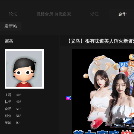
论坛
鳳樓會所 兼職良家
浙江
金华
发新帖
【义乌】很有味道美人泻火新资
新茶
主题
403
帖子
403
金币
513
积分
566
年龄
0.4