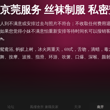
京莞服务 丝袜制服 私
人到不满意或安排过去与照片不符合；不收取任何费用
如果您觉得小妹不满意怕重新安排等待时间长可以报销客户
👠
鸳鸯浴, 蚂蚁上树，冰火两重天，69式，舌吻，滴蜡，
舞、按摩、波推、指滑、环游、吹箫、口爆、深喉、颜
论坛
鳳樓會所 兼職良家
天津
南开