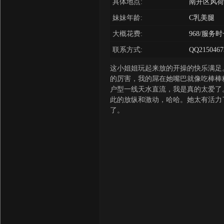
具体地点:
南开区风荷
妹妹年龄:
C乳美腿
大概花费:
968/服务
联系方式:
QQ2150467
这小姐姐玩起来放的开操的快乐满足
的厉害，我的屌在她嘴巴就像吃棒棒
户型一线天水直流，我是真的太爱了
此的放纵和激动，哈哈。她太有活力
了。