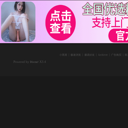
|
|
|
|
|
小黑屋
极速浏览
邀请好友
Archiver
广告购买
联
Powered by
X3.4
Discuz!