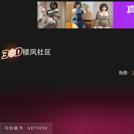
热搜:
与你账号: AB70098