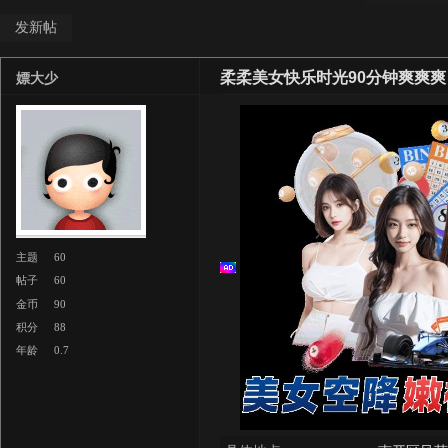
发新帖
柔柔美女快乐时光90分钟爽爽爽
嫖大少
主题
60
帖子
60
金币
90
积分
88
年龄
0.7