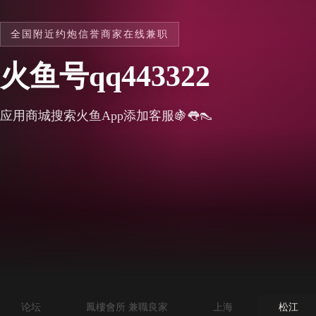
全国附近约炮信誉商家在线兼职
火鱼号qq443322
应用商城搜索火鱼App添加客服🍇👅👠
论坛
鳳樓會所 兼職良家
上海
松江