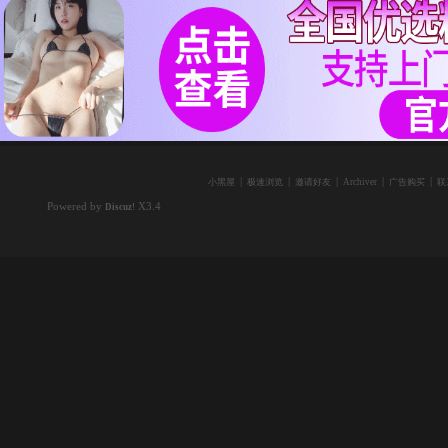
|
|
|
|
|
小黑屋
极速浏览
邀请好友
Archiver
广告购买
联
Powered by
X3.4
Discuz!