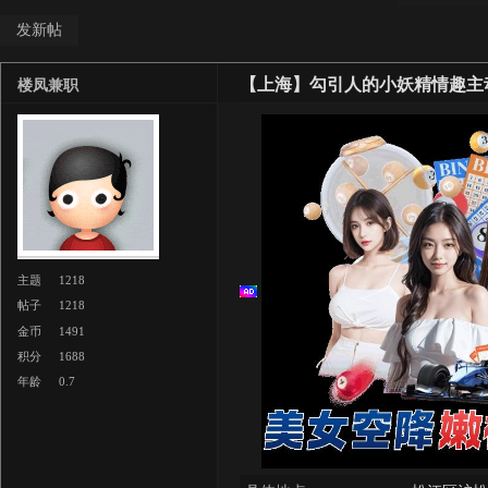
发新帖
【上海】勾引人的小妖精情趣主
楼凤兼职
主题
1218
帖子
1218
金币
1491
积分
1688
年龄
0.7