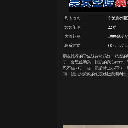
具体地点:
宁波鄞州区
妹妹年龄:
22岁
大概花费:
1080/9
联系方式:
QQ：37732
朋友推荐的学生妹身材很好，该瘦的
了一套黑丝助兴，撩拨的我心痒痒。
忍不住69了一会，最后带上小雨伞
间，馒头穴紧致的包裹感让我顺利出