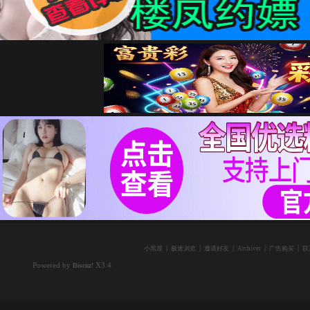
|
|
|
|
|
小黑屋
极速浏览
邀请好友
Archiver
广告购买
联
Powered by
X3.4
Discuz!