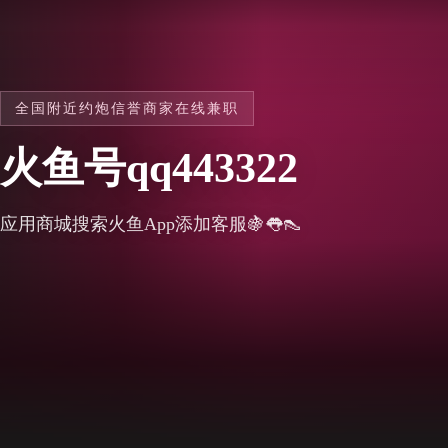
全国附近约炮信誉商家在线兼职
火鱼号qq443322
应用商城搜索火鱼App添加客服🍇👅👠