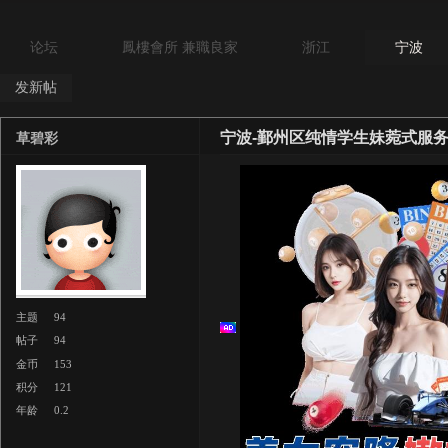
论坛
鳳樓會所 兼職良家
浙江
宁波
发新帖
宁波-鄞州区纯情学生妹菀式服
草碧彩
主题
94
帖子
94
金币
153
积分
121
年龄
0.2