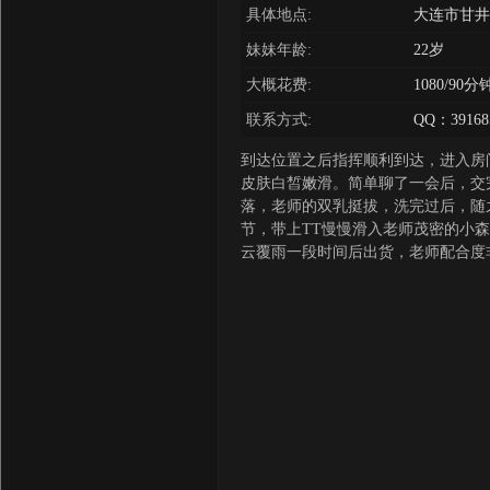
具体地点:
大连市甘井
妹妹年龄:
22岁
大概花费:
1080/9
联系方式:
QQ：39168
到达位置之后指挥顺利到达，进入房
皮肤白皙嫩滑。简单聊了一会后，交
落，老师的双乳挺拔，洗完过后，随
节，带上TT慢慢滑入老师茂密的小
云覆雨一段时间后出货，老师配合度