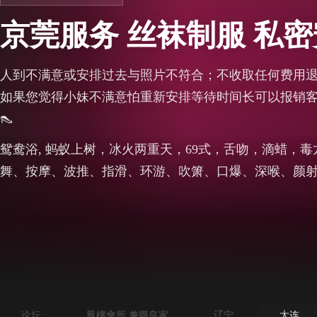
京莞服务 丝袜制服 私
人到不满意或安排过去与照片不符合；不收取任何费用
如果您觉得小妹不满意怕重新安排等待时间长可以报销客户
👠
鸳鸯浴, 蚂蚁上树，冰火两重天，69式，舌吻，滴蜡，
舞、按摩、波推、指滑、环游、吹箫、口爆、深喉、颜
论坛
鳳樓會所 兼職良家
辽宁
大连