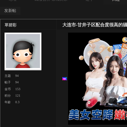
发新帖
大连市-甘井子区配合度很高的
草碧彩
主题
94
帖子
94
金币
153
积分
121
年龄
0.3