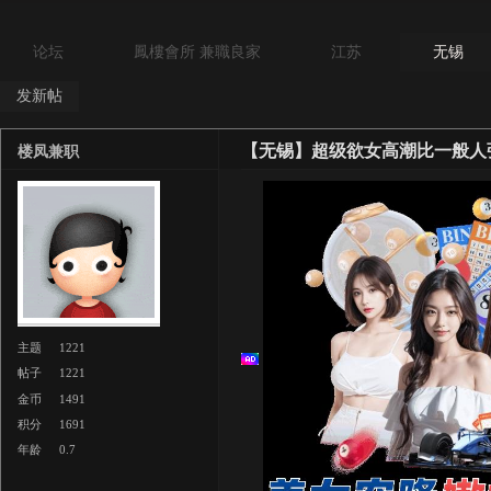
论坛
鳳樓會所 兼職良家
江苏
无锡
发新帖
【无锡】超级欲女高潮比一般人
楼凤兼职
主题
1221
帖子
1221
金币
1491
积分
1691
年龄
0.7