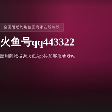
全国附近约炮信誉商家在线兼职
火鱼号qq443322
应用商城搜索火鱼App添加客服🍇👅👠