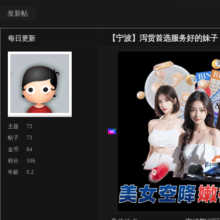
发新帖
【宁波】泻货首选服务好的妹子
每日更新
主题
73
帖子
73
金币
84
积分
106
年龄
0.2