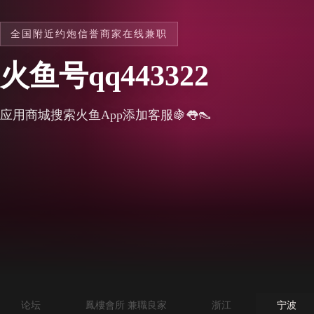
全国附近约炮信誉商家在线兼职
火鱼号qq443322
应用商城搜索火鱼App添加客服🍇👅👠
论坛
鳳樓會所 兼職良家
浙江
宁波