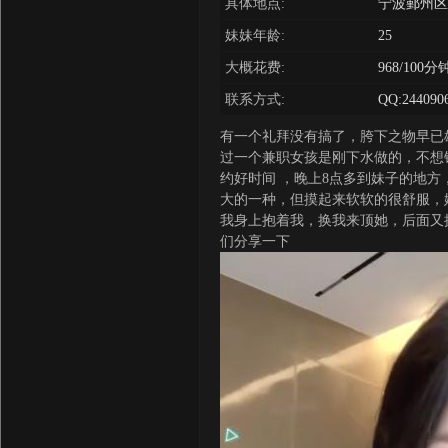
具体地点:
宁波鄞州区
妹妹年龄:
25
大概花费:
968/100分
联系方式:
QQ:244090
有一个礼拜没有搞了，胯下之物早已
过一个兼职女孩是刚下水做的，不想
约好时间 ，晚上8点多到妹子的地
大的一种，但摸起来软软的很舒服，
我身上抱着我，换我来顶她，后面又
们分享一下