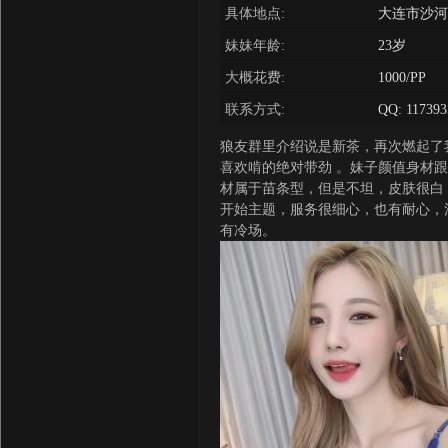
具体地点:
大连市沙河
妹妹年龄:
23岁
大概花费:
1000/PP
联系方式:
QQ: 11739
狼友群里介绍说是新茶，再次燃起了
喜欢啃的绝对带劲 。妹子颜值身材
材属于苗条型，但是不坦，皮肤很白
开始主题，服务很细心，也有耐心，
有冷场。