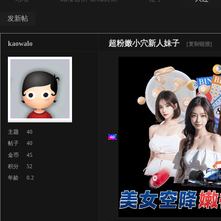
发新帖
超粉嫩小穴新人妹子
kaowalo
[复制链接]
主题
40
帖子
40
金币
45
积分
52
年龄
0.2