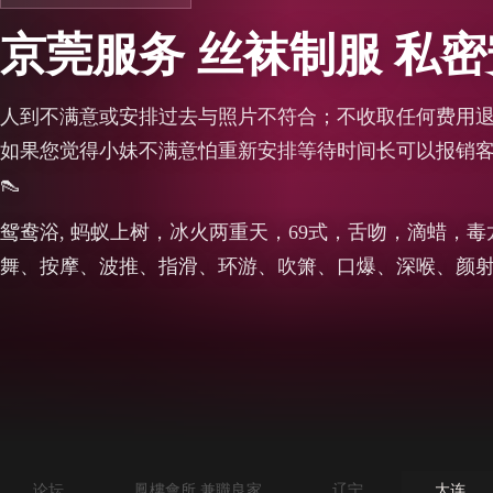
京莞服务 丝袜制服 私
人到不满意或安排过去与照片不符合；不收取任何费用
如果您觉得小妹不满意怕重新安排等待时间长可以报销客户
👠
鸳鸯浴, 蚂蚁上树，冰火两重天，69式，舌吻，滴蜡，
舞、按摩、波推、指滑、环游、吹箫、口爆、深喉、颜
论坛
鳳樓會所 兼職良家
辽宁
大连