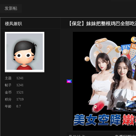
发新帖
【保定】妹妹把整根鸡巴全部吃
楼凤兼职
主题
1241
帖子
1241
金币
1521
积分
1719
年龄
0.7