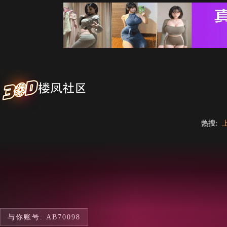
热搜:
与你账号: AB70098