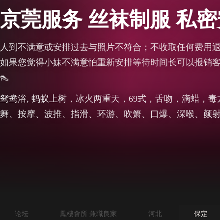
京莞服务 丝袜制服 私
人到不满意或安排过去与照片不符合；不收取任何费用
如果您觉得小妹不满意怕重新安排等待时间长可以报销客户
👠
鸳鸯浴, 蚂蚁上树，冰火两重天，69式，舌吻，滴蜡，
舞、按摩、波推、指滑、环游、吹箫、口爆、深喉、颜
论坛
鳳樓會所 兼職良家
河北
保定