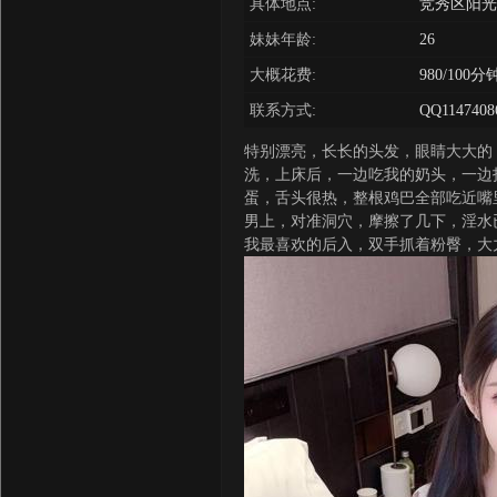
具体地点:
竞秀区阳光
妹妹年龄:
26
大概花费:
980/100分
联系方式:
QQ1147408
特别漂亮，长长的头发，眼睛大大的
洗，上床后，一边吃我的奶头，一边
蛋，舌头很热，整根鸡巴全部吃近嘴
男上，对准洞穴，摩擦了几下，淫水
我最喜欢的后入，双手抓着粉臀，大