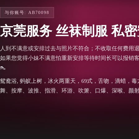
与你账号: AB70098
京莞服务 丝袜制服 私
人到不满意或安排过去与照片不符合；不收取任何费用
如果您觉得小妹不满意怕重新安排等待时间长可以报销客户
👠
鸳鸯浴, 蚂蚁上树，冰火两重天，69式，舌吻，滴蜡，
舞、按摩、波推、指滑、环游、吹箫、口爆、深喉、颜