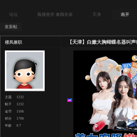
论坛
鳳樓會所 兼職良家
天津
南开
发新帖
【天津】白嫩大胸蝴蝶名器叫声
楼凤兼职
主题
1232
帖子
1232
金币
1506
积分
1706
年龄
0.7