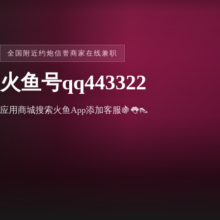
全国附近约炮信誉商家在线兼职
火鱼号qq443322
应用商城搜索火鱼App添加客服🍇👅👠