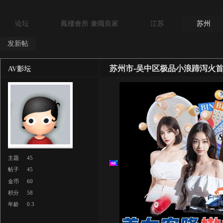
论坛
鳳樓會所 兼職良家
江苏
苏州
发新帖
苏州市-吴中区极品小浪蹄泻火
AV影坛
主题
45
帖子
45
金币
60
积分
58
年龄
0.3