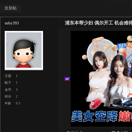
发新帖
浦东本帮少妇 偶尔开工 机会难
mby393
主题
1
帖子
1
金币
3
积分
2
年龄
0.3