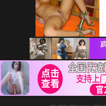
|
|
|
|
|
小黑屋
极速浏览
邀请好友
Archiver
广告购买
联