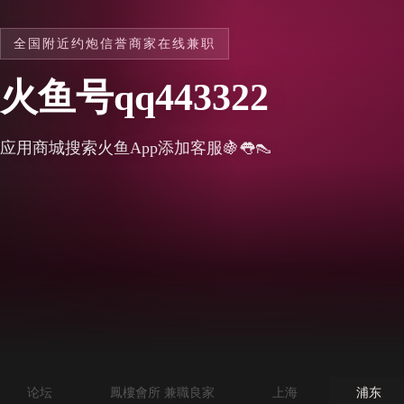
全国附近约炮信誉商家在线兼职
火鱼号qq443322
应用商城搜索火鱼App添加客服🍇👅👠
论坛
鳳樓會所 兼職良家
上海
浦东