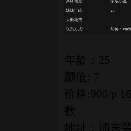
具体地点:
荣成小区
妹妹年龄:
25
大概花费:
-
联系方式:
与你：ym98
年龄：25
颜值: 7
价格:900/p 1
数
地址：浦东