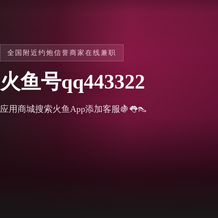
全国附近约炮信誉商家在线兼职
火鱼号qq443322
应用商城搜索火鱼App添加客服🍇👅👠