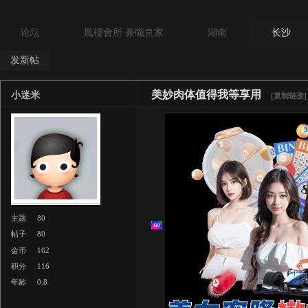
论坛
鳳樓會所 兼職良家
湖南
长沙
发新帖
美妙肉体值得我等享用
小迷米
[复制链接]
主题
80
帖子
80
金币
162
积分
116
年龄
0.8