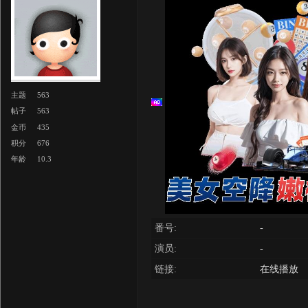
主题
563
帖子
563
金币
435
积分
676
年龄
10.3
番号:
-
演员:
-
链接:
在线播放