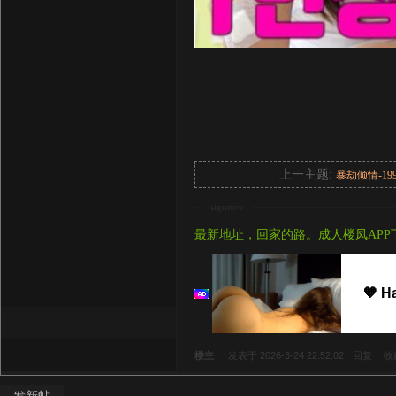
上一主题:
暴劫倾情-19
signture
最新地址，回家的路。成人楼凤APP
🧡 H
楼主
发表于 2026-3-24 22:52:02
回复
收