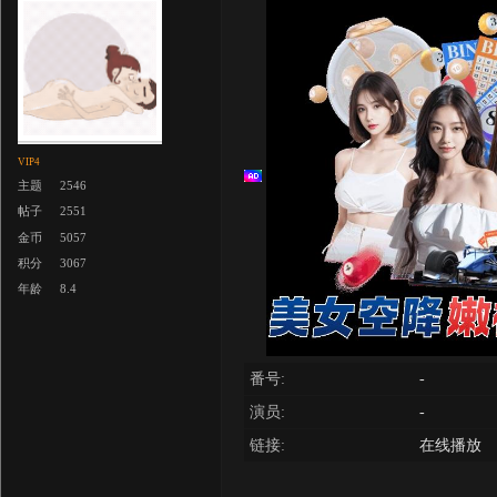
VIP4
主题
2546
帖子
2551
金币
5057
积分
3067
年龄
8.4
番号:
-
演员:
-
链接:
在线播放