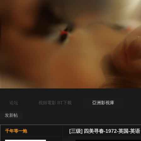
论坛
視頻電影 BT下載
亞洲影視庫
发新帖
[三级]
四美寻春-1972-英国-英语
千年等一炮