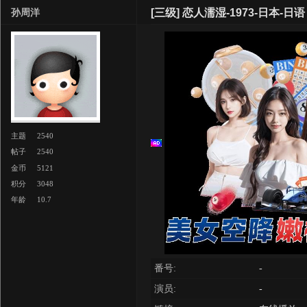
[三级]
恋人濡湿-1973-日本-日语
孙周洋
主题
2540
帖子
2540
金币
5121
积分
3048
年龄
10.7
番号:
-
演员:
-