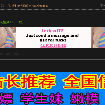
主题:
下
【长沙】此尤物输出技能全程高能
人楼凤APP下载。
:32
回复
收藏