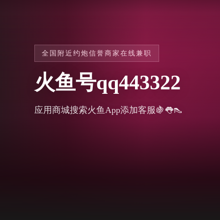
全国附近约炮信誉商家在线兼职
火鱼号qq443322
应用商城搜索火鱼App添加客服🍇👅👠