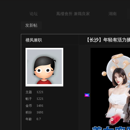
论坛
鳳樓會所 兼職良家
湖南
发新帖
【长沙】年轻有活力
楼凤兼职
主题
1221
帖子
1221
金币
1491
积分
1691
年龄
0.7