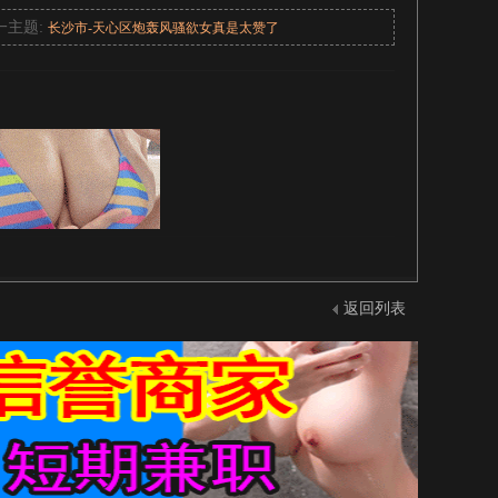
一主题:
长沙市-天心区炮轰风骚欲女真是太赞了
返回列表