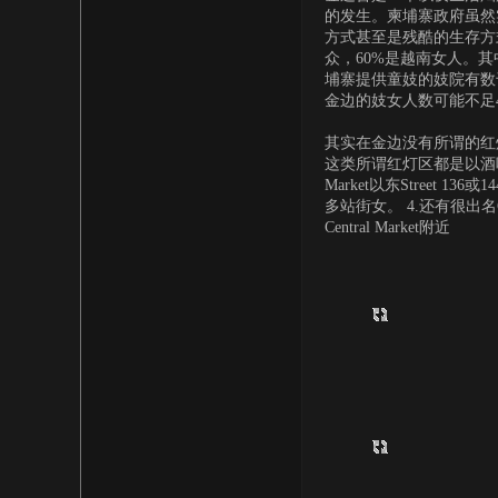
的发生。柬埔寨政府虽然
方式甚至是残酷的生存方
众，60%是越南女人。其
埔寨提供童妓的妓院有数
金边的妓女人数可能不足
其实在金边没有所谓的红灯区。 
这类所谓红灯区都是以酒吧，D
Market以东Street 13
多站街女。 4.还有很出名Ca
Central Market附近