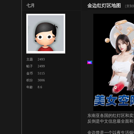
金边红灯区地图
七月
[复制
主题
2493
帖子
2499
金币
5115
积分
3006
年龄
8.6
东南亚各国的红灯区和卖
反倒是中文信息最全面和
金边曾是一个以夜生活灿