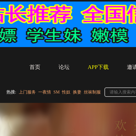
首页
论坛
APP下载
邀
热搜:
上门服务
一夜情
SM
性奴
换妻
丝袜制服