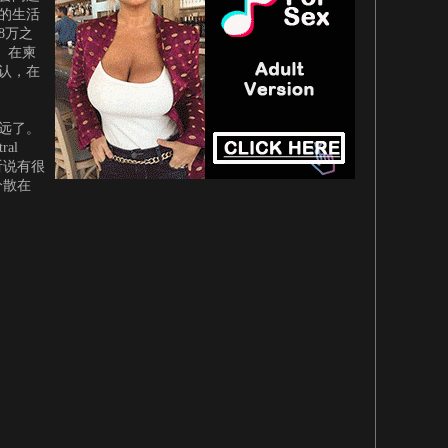
的生活
8万之
。在柬
认，在
太远了。
al
附近听说有很
吧分散在