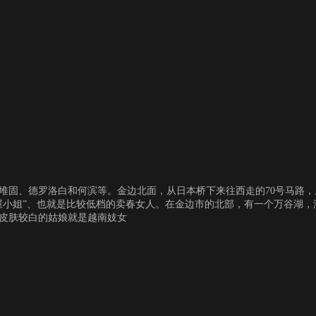
堆固、德罗洛白和何滨等。金边北面，从日本桥下来往西走的70号马路
屋小姐”、也就是比较低档的卖春女人。在金边市的北部，有一个万谷湖
皮肤较白的姑娘就是越南妓女