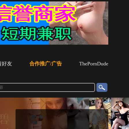
请好友
合作推广/广告
ThePornDude
搜
索