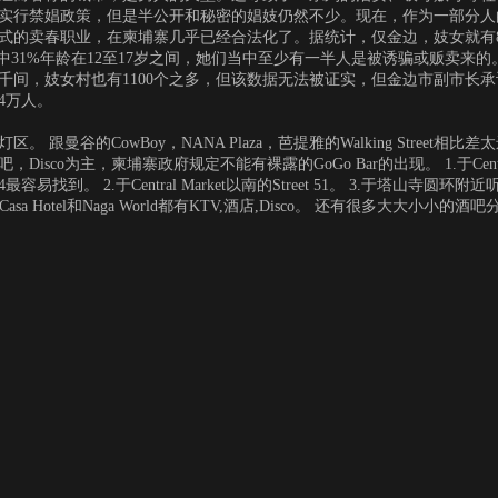
实行禁娼政策，但是半公开和秘密的娼妓仍然不少。现在，作为一部分人
式的卖春职业，在柬埔寨几乎已经合法化了。据统计，仅金边，妓女就有
中31%年龄在12至17岁之间，她们当中至少有一半人是被诱骗或贩卖来的
千间，妓女村也有1100个之多，但该数据无法被证实，但金边市副市长承
4万人。
跟曼谷的CowBoy，NANA Plaza，芭提雅的Walking Street相比差
isco为主，柬埔寨政府规定不能有裸露的GoGo Bar的出现。 1.于Centr
6或144最容易找到。 2.于Central Market以南的Street 51。 3.于塔山寺圆环
sa Hotel和Naga World都有KTV,酒店,Disco。 还有很多大大小小的酒