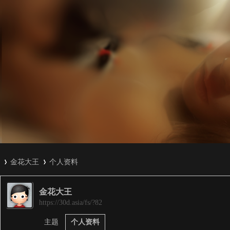
金花大王
个人资料
金花大王
3
›
›
https://30d.asia/fs/?82
主题
个人资料