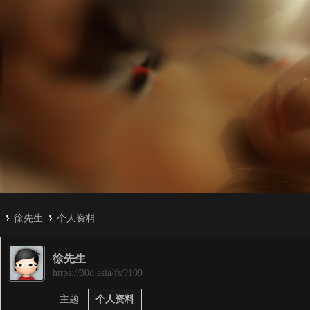
徐先生
个人资料
徐先生
3
›
›
https://30d.asia/fs/?109
主题
个人资料