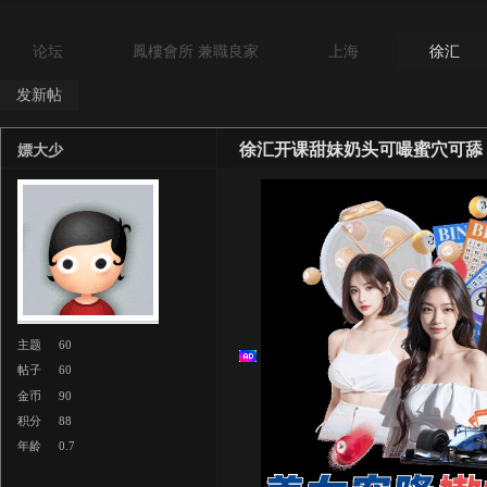
论坛
鳳樓會所 兼職良家
上海
徐汇
发新帖
徐汇开课甜妹奶头可嘬蜜穴可舔
嫖大少
主题
60
帖子
60
金币
90
积分
88
年龄
0.7