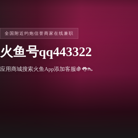
全国附近约炮信誉商家在线兼职
火鱼号qq443322
应用商城搜索火鱼App添加客服🍇👅👠