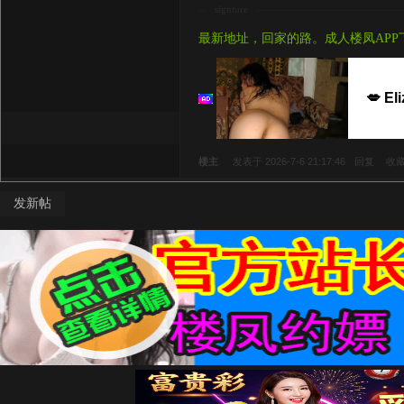
signture
最新地址，回家的路。成人楼凤APP
💋 El
楼主
发表于 2026-7-6 21:17:46
回复
收
发新帖