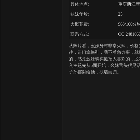
具体地点:
重庆两江新
妹妹年龄:
25
大概花费:
968/100分
联系方式:
QQ:248106
从照片看，幺妹身材非常火辣，价格
往，进门拿拖鞋，我不着急办事，就
的，感觉幺妹确实挺招人喜欢的，脱
入主题先从b面开始，幺妹舌头很灵
子孙都射给她，扶墙而归。