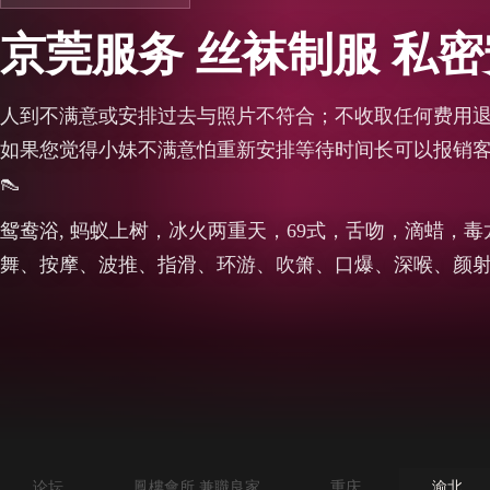
京莞服务 丝袜制服 私
人到不满意或安排过去与照片不符合；不收取任何费用
如果您觉得小妹不满意怕重新安排等待时间长可以报销客户
👠
鸳鸯浴, 蚂蚁上树，冰火两重天，69式，舌吻，滴蜡，
舞、按摩、波推、指滑、环游、吹箫、口爆、深喉、颜
论坛
鳳樓會所 兼職良家
重庆
渝北