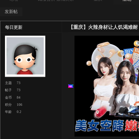
发新帖
【重庆】火辣身材让人饥渴难耐
每日更新
主题
73
帖子
73
金币
84
积分
106
年龄
0.2