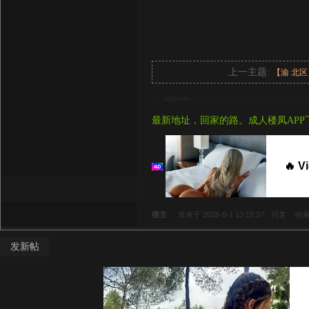
上一主题:
【渝 北
signture
最新地址，回家的路。成人楼凤APP
🔥 V
楼主
发表于 2026-6-1 13:15:37
回复
收
发新帖