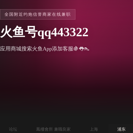
全国附近约炮信誉商家在线兼职
火鱼号qq443322
应用商城搜索火鱼App添加客服🍇👅👠
论坛
鳳樓會所 兼職良家
上海
浦东