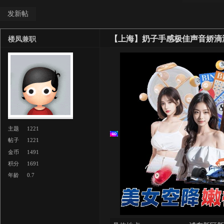
发新帖
【上海】奶子手感极佳声音娇滴
楼凤兼职
主题
1221
帖子
1221
金币
1491
积分
1691
年龄
0.7