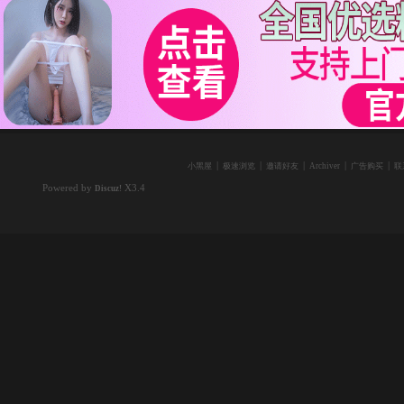
|
|
|
|
|
小黑屋
极速浏览
邀请好友
Archiver
广告购买
联
Powered by
X3.4
Discuz!