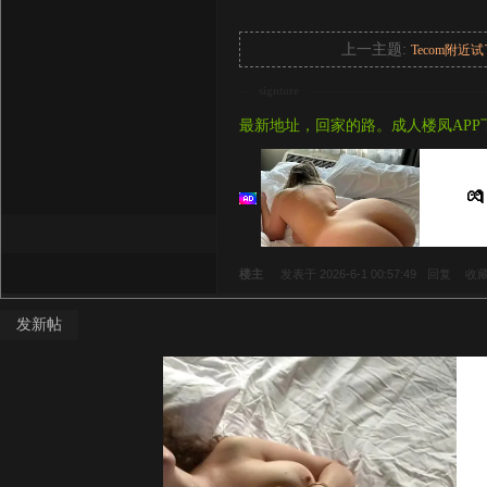
上一主题:
Tecom附近试
signture
最新地址，回家的路。成人楼凤APP
💏
楼主
发表于 2026-6-1 00:57:49
回复
收
发新帖