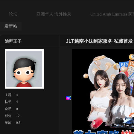
论坛
亚洲华人 海外性息
United Arab Emirates
发新帖
JLT越南小妹到家服务 私藏首发
迪拜王子
主题
4
帖子
4
金币
0
积分
12
年龄
0.5