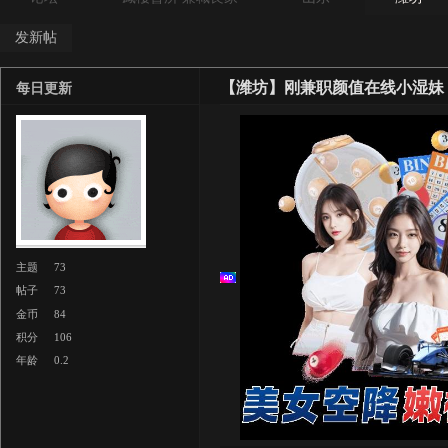
发新帖
【潍坊】刚兼职颜值在线小湿妹
每日更新
主题
73
帖子
73
金币
84
积分
106
年龄
0.2