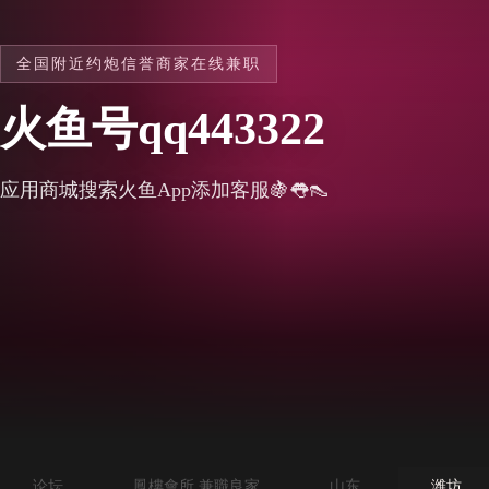
全国附近约炮信誉商家在线兼职
火鱼号qq443322
应用商城搜索火鱼App添加客服🍇👅👠
论坛
鳳樓會所 兼職良家
山东
潍坊