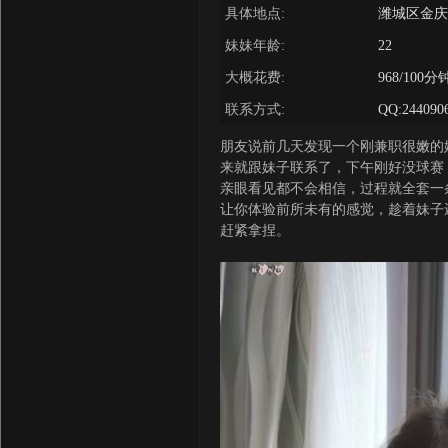
具体地点:
潍城区金庆
妹妹年龄:
22
大概花费:
968/100分
联系方式:
QQ:244090
朋友说前几天发现一个刚兼职很嫩的
来就跟妹子联系了，下午刚好没球赛
亲眼看见都不会相信，过程就全套一
让你体验前所未有的感觉，趁着妹子
赶紧拿捏。