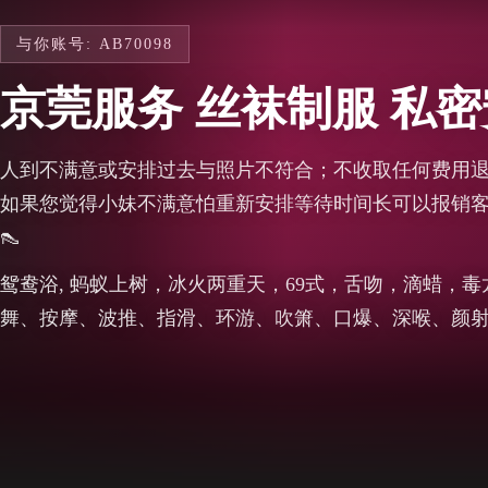
与你账号: AB70098
京莞服务 丝袜制服 私
人到不满意或安排过去与照片不符合；不收取任何费用
如果您觉得小妹不满意怕重新安排等待时间长可以报销客户
👠
鸳鸯浴, 蚂蚁上树，冰火两重天，69式，舌吻，滴蜡，
舞、按摩、波推、指滑、环游、吹箫、口爆、深喉、颜