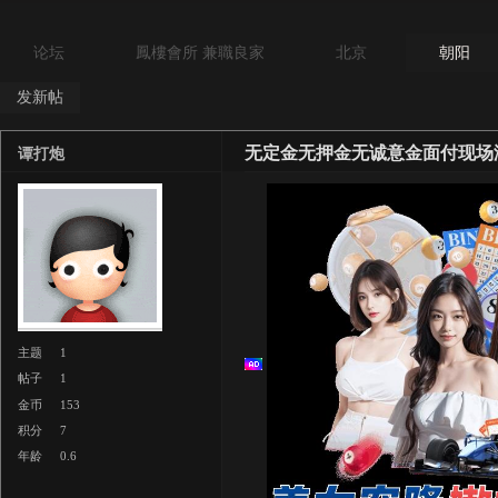
论坛
鳳樓會所 兼職良家
北京
朝阳
发新帖
无定金无押金无诚意金面付现场
谭打炮
主题
1
帖子
1
金币
153
积分
7
年龄
0.6