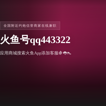
全国附近约炮信誉商家在线兼职
火鱼号qq443322
应用商城搜索火鱼App添加客服🍇👅👠