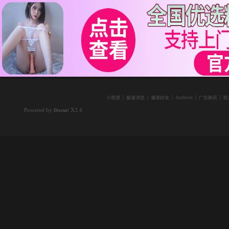
|
|
|
|
|
小黑屋
极速浏览
邀请好友
Archiver
广告购买
联
Powered by
X3.4
Discuz!