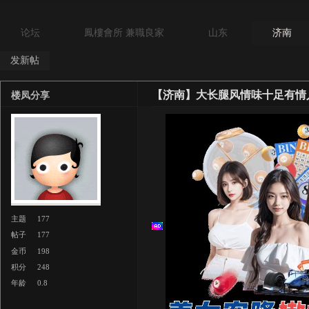
论坛
鳳樓會所 兼職良家
山东
济南
发新帖
【济南】大长腿风情味十足有情
楼凤分享
主题
177
帖子
177
金币
198
积分
248
年龄
0.8