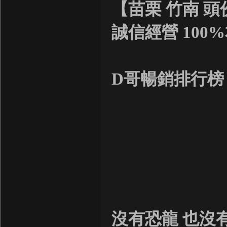
【苗栗 竹南 頭
誠信經營 100
D哥暢銷排行榜
沒有恐龍 也沒