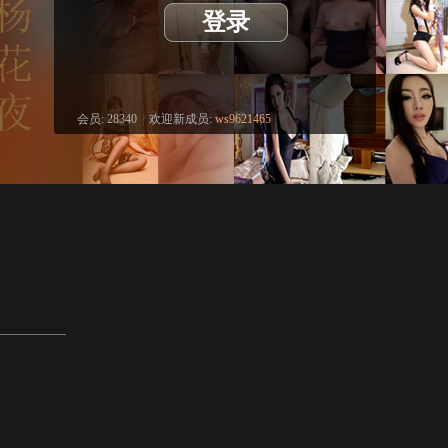
登录
会员:
28340
|
欢迎新成员:
ws9621465