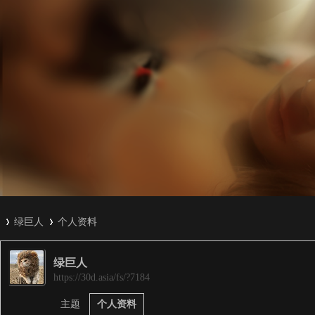
绿巨人
个人资料
绿巨人
3
›
›
https://30d.asia/fs/?7184
主题
个人资料