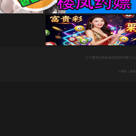
社
三十度论坛内会员言论仅代表个人
|
小黑屋
极速
区