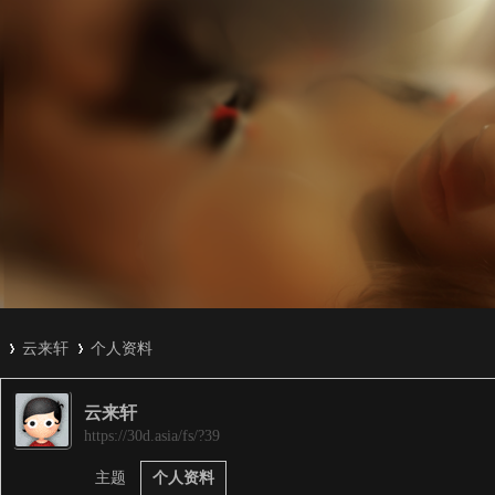
云来轩
个人资料
云来轩
3
›
›
https://30d.asia/fs/?39
主题
个人资料