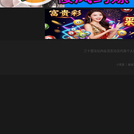
社
三十度论坛内会员言论仅代表个人
|
小黑屋
极速
区