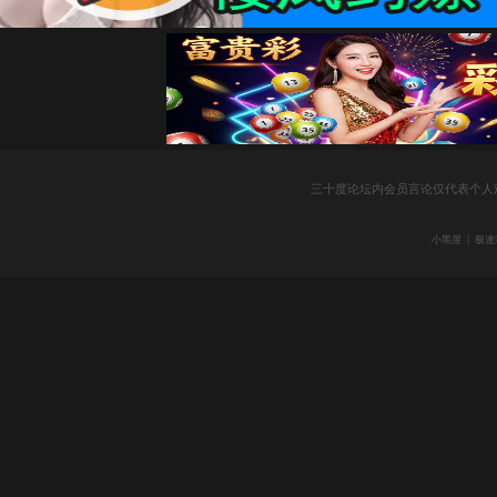
社
三十度论坛内会员言论仅代表个人
|
小黑屋
极速
区