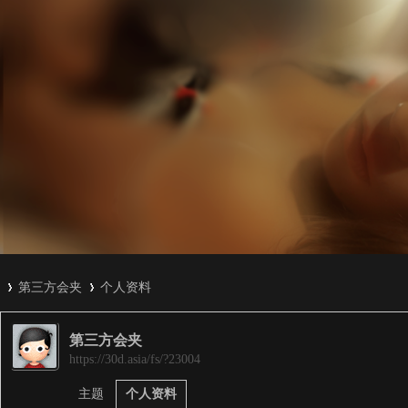
第三方会夹
个人资料
第三方会夹
3
›
›
https://30d.asia/fs/?23004
主题
个人资料