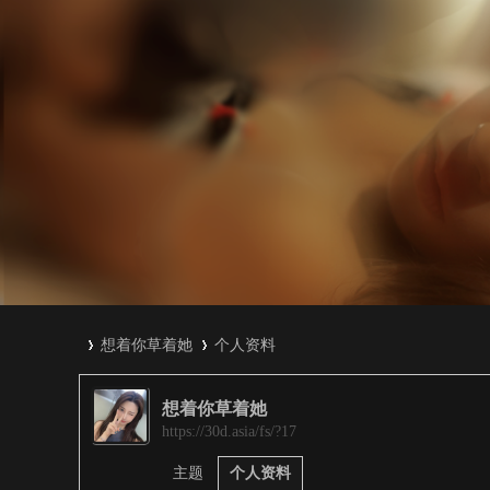
想着你草着她
个人资料
想着你草着她
3
›
›
https://30d.asia/fs/?17
主题
个人资料