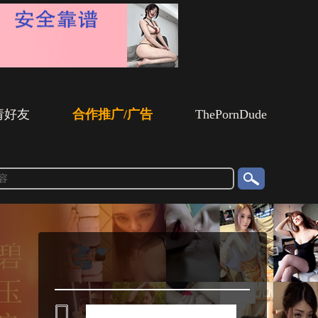
请好友
合作推广/广告
ThePornDude
搜
索