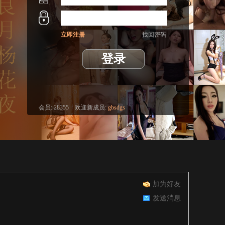
立即注册
找回密码
登录
会员:
28355
|
欢迎新成员:
gbsdgs
加为好友
发送消息