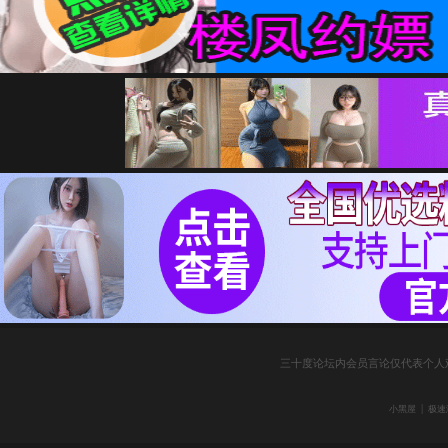
三十度论坛内会员言论仅代表个人
|
小黑屋
极速