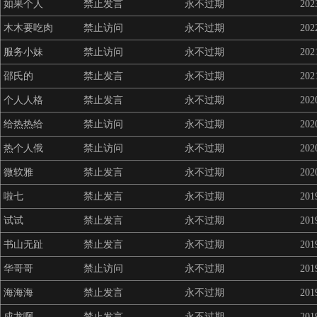
如果个人
禁止发言
永不过期
202
木木要吃肉
禁止访问
永不过期
202
服务小妹
禁止访问
永不过期
202
邵氏的
禁止发言
永不过期
202
个人人格
禁止发言
永不过期
202
给热热给
禁止访问
永不过期
202
0
热个人俄
禁止访问
永不过期
202
微软雅
禁止发言
永不过期
202
啦七
禁止发言
永不过期
201
试试
禁止发言
永不过期
201
书山无趾
禁止发言
永不过期
201
华哥哥
禁止访问
永不过期
201
度
海海海
禁止发言
永不过期
201
成龙啊
禁止发言
永不过期
201