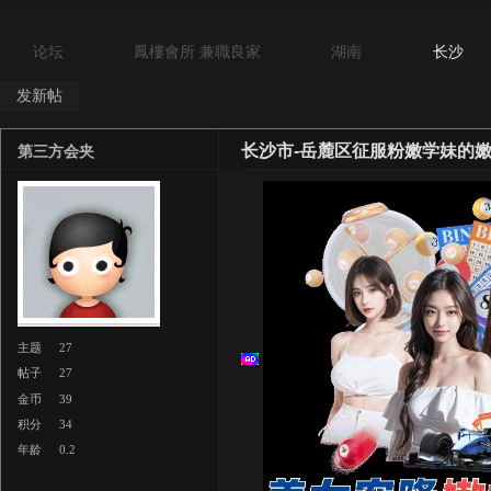
论坛
鳳樓會所 兼職良家
湖南
长沙
发新帖
长沙市-岳麓区征服粉嫩学妹的
第三方会夹
主题
27
帖子
27
金币
39
积分
34
年龄
0.2