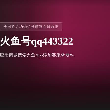
全国附近约炮信誉商家在线兼职
火鱼号qq443322
应用商城搜索火鱼App添加客服🍇👅👠