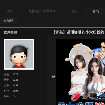
论坛
鳳樓會所 兼職良家
山东
青岛
发新帖
【青岛】说话嗲嗲的小穴粉粉的
楼凤兼职
主题
1221
帖子
1221
金币
1491
积分
1691
年龄
0.7