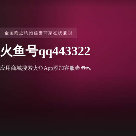
全国附近约炮信誉商家在线兼职
火鱼号qq443322
应用商城搜索火鱼App添加客服🍇👅👠