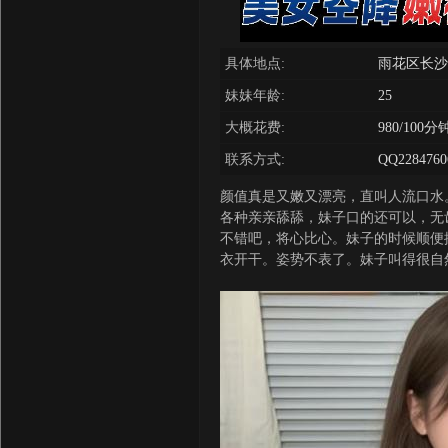
具体地点:
雨花区长沙
妹妹年龄:
25
大概花费:
980/100分
联系方式:
QQ2284760
颜值真是又嫩又漂亮，直叫人流口水
各种亲亲舔舔，妹子口的还可以，无
不错吧，将心比心。妹子的时候顺便
衣开干。姿势不表了。妹子叫得很自