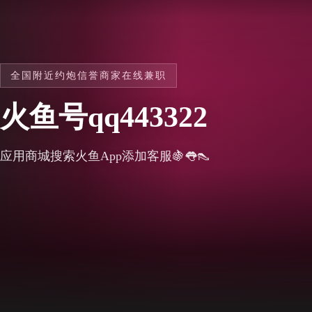
全国附近约炮信誉商家在线兼职
火鱼号qq443322
应用商城搜索火鱼App添加客服🍇👅👠