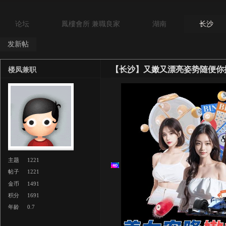
论坛
鳳樓會所 兼職良家
湖南
长沙
发新帖
【长沙】又嫩又漂亮姿势随便你
楼凤兼职
主题
1221
帖子
1221
金币
1491
积分
1691
年龄
0.7