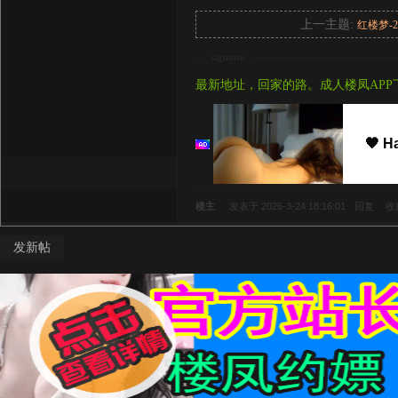
上一主题:
红楼梦-
signture
最新地址，回家的路。成人楼凤APP
🧡 H
楼主
发表于 2026-3-24 18:16:01
回复
收
发新帖