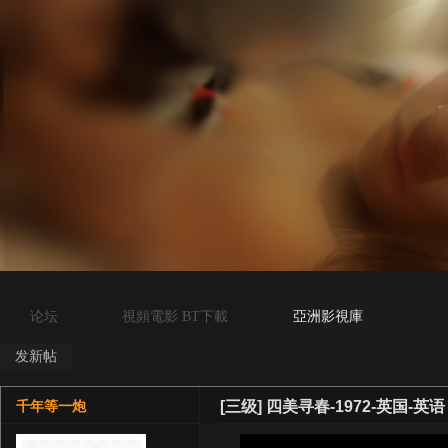
论坛
視頻電影 BT下載
亞洲影視庫
发新帖
[三级]
四美寻春-1972-英国-英语
千年等一炮