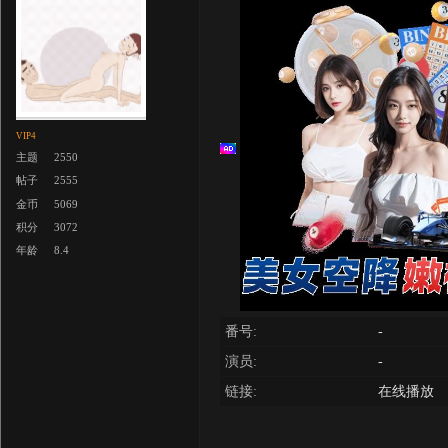
VIP4
主题
2550
帖子
2555
金币
5069
积分
3072
年龄
8.4
番号:
-
演员:
-
链接:
在线播放