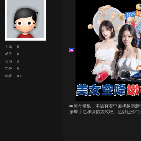
主题
6
帖子
6
金币
3
积分
9
年龄
0.6
➡️帅哥老板，本店有着中国和越南超
按摩手法和调情方式吧。足以让你们