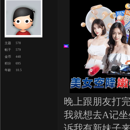
主题
578
帖子
579
金币
448
积分
695
年龄
10.5
晚上跟朋友打
我就想去A记坐
诉我有新妹子来