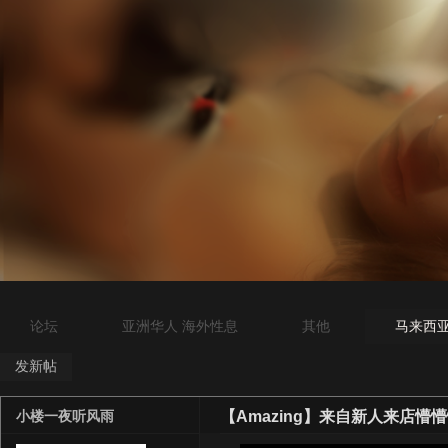
论坛
亚洲华人 海外性息
其他
马来西亚吉
发新帖
【Amazing】来自新人来店懵懵
小楼一夜听风雨