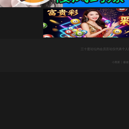
社
三十度论坛内会员言论仅代表个人
|
小黑屋
极速
区