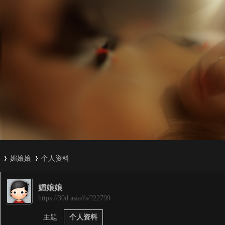
媚娘娘
个人资料
媚娘娘
3
›
›
https://30d.asia/fs/?22799
主题
个人资料